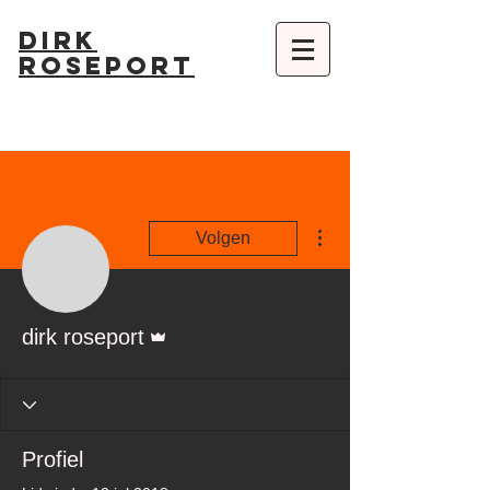
Dirk
Roseport
Meer acties
Volgen
Beheerder
dirk roseport
Profiel